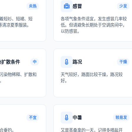
感冒
炎热
少发
着短衫、短裙、短
各项气象条件适宜，发生感冒几率较
等清凉夏季服装。
低。但请避免长期处于空调房间中，
以防感冒。
染扩散条件
路况
中
干燥
污染物稀释、扩散和
天气较好，路面比较干燥，路况较
。
好。
中暑
不宜
较易发
合垂钓。
又是蒸桑拿的一天，记得多喝盐开