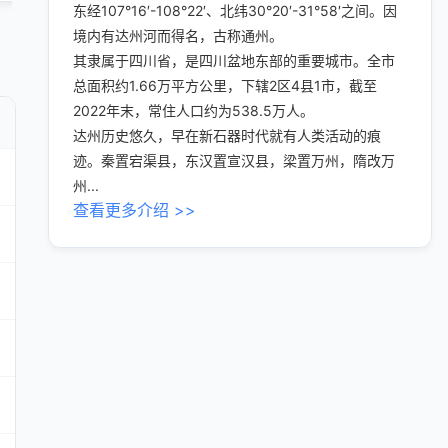
东经107°16′-108°22′、北纬30°20′-31°58′之间。因
境内有达州河而得名，古称通州。
其隶属于四川省，是四川盆地东部的重要城市。全市
总面积约1.66万平方公里，下辖2区4县1市，截至
2022年末，常住人口约为538.5万人。
达州历史悠久，早在新石器时代就有人类活动的痕
迹。秦置宕渠县，东汉置宣汉县，梁置万州，隋改万
州...
查看更多介绍 >>