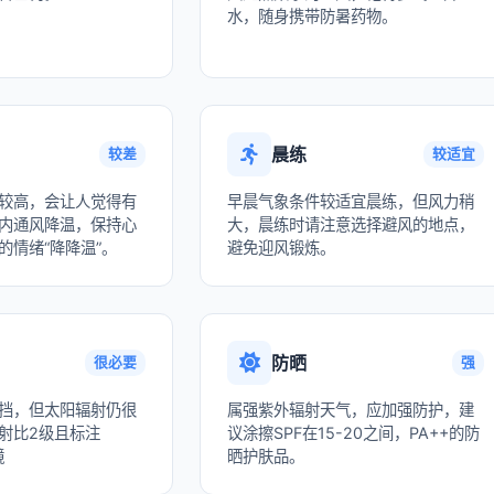
水，随身携带防暑药物。
晨练
较差
较适宜
较高，会让人觉得有
早晨气象条件较适宜晨练，但风力稍
内通风降温，保持心
大，晨练时请注意选择避风的地点，
的情绪“降降温”。
避免迎风锻炼。
防晒
很必要
强
挡，但太阳辐射仍很
属强紫外辐射天气，应加强防护，建
射比2级且标注
议涂擦SPF在15-20之间，PA++的防
镜
晒护肤品。