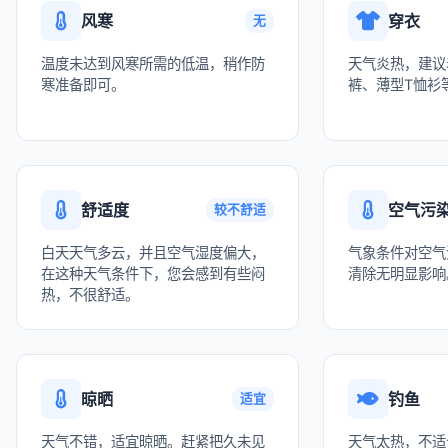
风寒
穿衣
无
温度未达到风寒所需的低温，稍作防
天气炎热，建议
寒准备即可。
裤、薄型T恤衫
舒适度
空气污
较不舒适
白天天气多云，并且空气湿度偏大，
气象条件对空气
在这种天气条件下，您会感到有些闷
清除无明显影响
热，不很舒适。
晾晒
钓鱼
适宜
天气不错，适宜晾晒。赶紧把久未见
天气太热，不适