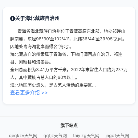
关于海北藏族自治州
青海省海北藏族自治州位于青藏高原东北部，地处祁连山
脉南麓，东经98°30′至102°41′，北纬36°44′至39°05′之间。
因地处青海湖北岸而得名“海北”。
海北藏族自治州隶属于青海省，下辖门源回族自治县、祁连
县、刚察县和海晏县。
全州总面积为3.41万平方千米，2022年末常住人口约为27.7万
人，其中藏族占总人口的60%以上。
海北地区历史悠久，是古羌人活动的重要区...
查看更多介绍 >>
旗下站点
qeqkzv天气网
qqtjz天气网
taiyizg天气网
jngqf天气网