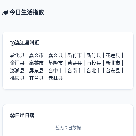
今日生活指数
连江县附近
彰化县
|
嘉义市
|
嘉义县
|
新竹市
|
新竹县
|
花莲县
|
金门县
|
高雄市
|
基隆市
|
苗栗县
|
南投县
|
新北市
|
澎湖县
|
屏东县
|
台中市
|
台南市
|
台北市
|
台东县
|
桃园县
|
宜兰县
|
云林县
日出日落
暂无今日数据