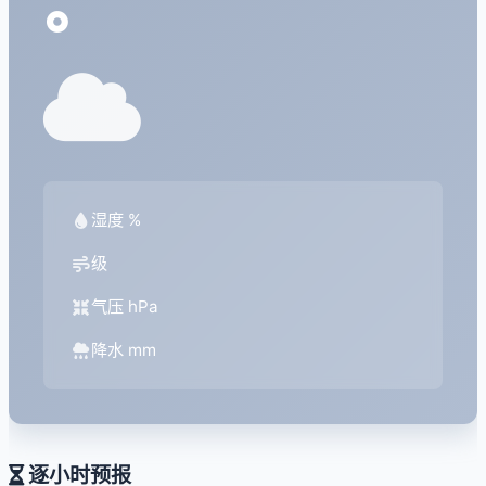
°
湿度 %
级
气压 hPa
降水 mm
逐小时预报