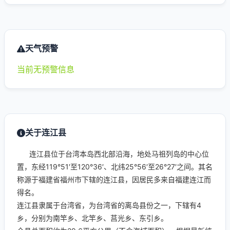
天气预警
当前无预警信息
关于连江县
连江县位于台湾本岛西北部沿海，地处马祖列岛的中心位
置，东经119°51′至120°36′、北纬25°56′至26°27′之间。其名
称源于福建省福州市下辖的连江县，因居民多来自福建连江而
得名。
连江县隶属于台湾省，为台湾省的离岛县份之一，下辖有4
乡，分别为南竿乡、北竿乡、莒光乡、东引乡。