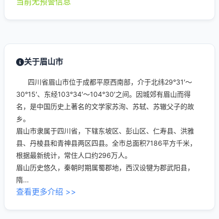
当前无预警信息
关于眉山市
四川省眉山市位于成都平原西南部，介于北纬29°31′～
30°15′、东经103°34′～104°30′之间。因城郊有眉山而得
名，是中国历史上著名的文学家苏洵、苏轼、苏辙父子的故
乡。
眉山市隶属于四川省，下辖东坡区、彭山区、仁寿县、洪雅
县、丹棱县和青神县两区四县。全市总面积7186平方千米，
根据最新统计，常住人口约296万人。
眉山历史悠久，秦朝时期属蜀郡地，西汉设犍为郡武阳县，
隋...
查看更多介绍 >>