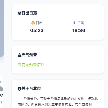
日出日落
日出
日落
05:23
18:36
天气预警
当前无预警信息
:00
17:00
18:00
01:00
19:00
关于台北市
8°
28°
28°
25°
28°
台湾省台北市位于台湾岛北部的台北盆地，被新北
-3
1-3
1-3
1-3
1-3
市环绕，西界淡水河及其支流新店溪，东至南港附