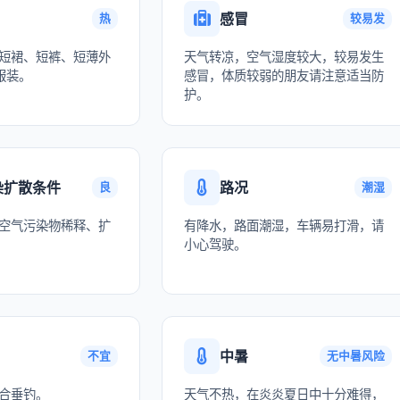
感冒
热
较易发
短裙、短裤、短薄外
天气转凉，空气湿度较大，较易发生
服装。
感冒，体质较弱的朋友请注意适当防
护。
染扩散条件
路况
良
潮湿
空气污染物稀释、扩
有降水，路面潮湿，车辆易打滑，请
小心驾驶。
中暑
不宜
无中暑风险
合垂钓。
天气不热，在炎炎夏日中十分难得，