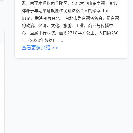
近，南至木栅以南丘陵区，北包大屯山东南麓。其名
称源于早期平埔族原住民凯达格兰人的聚落“Tai-
ban”，后演变为台北。 台北市为台湾省省会，是台湾
的政治、经济、文化、旅游、工业、商业与传播中
心，直属于行政院。面积271.8平方公里，人口约260
万（2023年数据）。...
查看更多介绍 >>