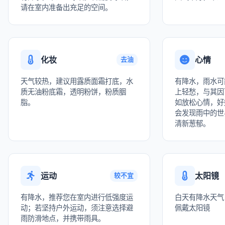
请在室内准备出充足的空间。
化妆
心情
去油
天气较热，建议用露质面霜打底，水
有降水，雨水可
质无油粉底霜，透明粉饼，粉质胭
上轻愁，与其因
脂。
如放松心情，好
会发现雨中的世
清新葱郁。
运动
太阳镜
较不宜
有降水，推荐您在室内进行低强度运
白天有降水天气
动；若坚持户外运动，须注意选择避
佩戴太阳镜
雨防滑地点，并携带雨具。