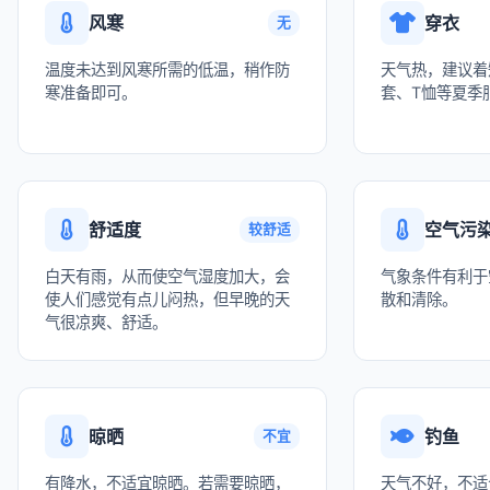
风寒
穿衣
无
温度未达到风寒所需的低温，稍作防
天气热，建议着
寒准备即可。
套、T恤等夏季
舒适度
空气污
较舒适
白天有雨，从而使空气湿度加大，会
气象条件有利于
使人们感觉有点儿闷热，但早晚的天
散和清除。
气很凉爽、舒适。
晾晒
钓鱼
不宜
有降水，不适宜晾晒。若需要晾晒，
天气不好，不适