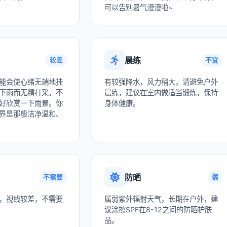
可以告别暑气漫漫啦~
晨练
较差
不宜
能会使心绪无端地挂
有较强降水，风力稍大，请避免户外
下雨而无精打采，不
晨练，建议在室内做适当锻炼，保持
好欣赏一下雨景。你
身体健康。
界是那般洁净温和、
防晒
不需要
弱
，视线较差，不需要
属弱紫外辐射天气，长期在户外，建
议涂擦SPF在8-12之间的防晒护肤
品。