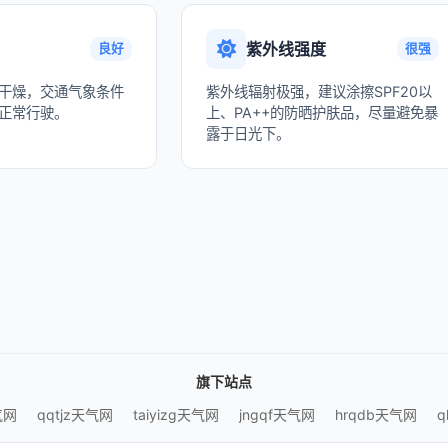
紫外线强度
良好
很强
干燥，交通气象条件
紫外线辐射极强，建议涂擦SPF20以
正常行驶。
上、PA++的防晒护肤品，尽量避免暴
露于日光下。
旗下站点
气网
qqtjz天气网
taiyizg天气网
jngqf天气网
hrqdb天气网
q