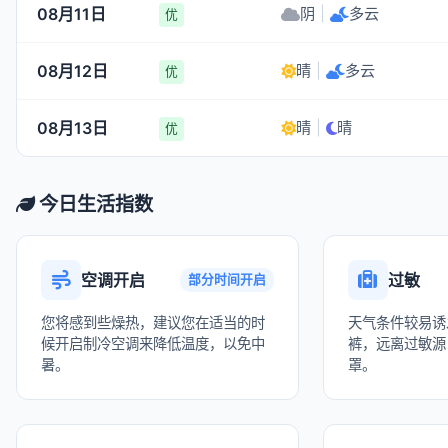
08月11日
阴
|
多云
优
08月12日
晴
|
多云
优
08月13日
晴
|
晴
优
今日生活指数
空调开启
过敏
部分时间开启
您将感到些燥热，建议您在适当的时
天气条件较易诱
候开启制冷空调来降低温度，以免中
裤，远离过敏源
暑。
罩。