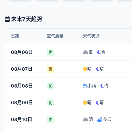
未来7天趋势
日期
空气质量
天气状况
08月06日
雾
|
晴
优
08月07日
晴
|
晴
良
08月08日
小雨
|
晴
优
08月09日
晴
|
晴
优
08月10日
阴
|
多云
优