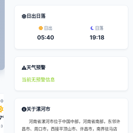
日出日落
日出
日落
05:40
19:18
天气预警
当前无预警信息
:00
04:00
05:00
12:00
06:00
关于漯河市
7°
26°
26°
34°
26°
河南省漯河市位于中国中部，河南省南部，东邻许
-3
1-3
1-3
1-3
1-3
昌市、周口市，西接平顶山市、许昌市，南界驻马店