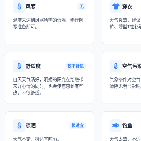
风寒
穿衣
无
温度未达到风寒所需的低温，稍作防
天气炎热，建议
寒准备即可。
裤、薄型T恤衫
舒适度
空气污
较不舒适
白天天气晴好，明媚的阳光在给您带
气象条件对空气
来好心情的同时，也会使您感到有些
清除无明显影响
热，不很舒适。
晾晒
钓鱼
极适宜
天气不错，极适宜晾晒。
天气太热，不适