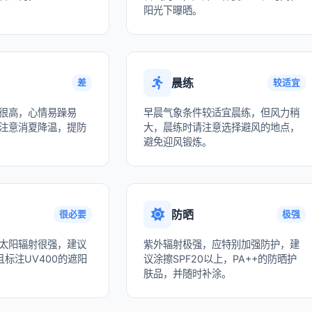
阳光下曝晒。
晨练
差
较适宜
很高，心情易躁易
早晨气象条件较适宜晨练，但风力稍
注意消夏降温，提防
大，晨练时请注意选择避风的地点，
避免迎风锻炼。
防晒
很必要
极强
太阳辐射很强，建议
紫外辐射极强，应特别加强防护，建
标注UV400的遮阳
议涂擦SPF20以上，PA++的防晒护
肤品，并随时补涂。