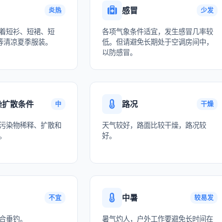
感冒
炎热
少发
着短衫、短裙、短
各项气象条件适宜，发生感冒几率较
等清凉夏季服装。
低。但请避免长期处于空调房间中，
以防感冒。
染扩散条件
路况
中
干燥
污染物稀释、扩散和
天气较好，路面比较干燥，路况较
。
好。
中暑
不宜
较易发
合垂钓。
暑气灼人，户外工作要避免长时间在